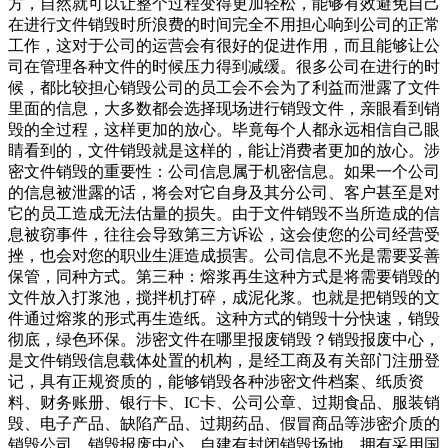
方，自然就可以让整个过程变得更加轻松，能够有效避免自己
在进行文件销毁时所浪费的时间完全不用担心响到公司的正常
工作，这对于公司的运营会有很好的促进作用，而且能够让公
司在管理各种文件的时候压力得到减缓。很多公司在进行的时
候，都比较担心销毁公司的员工会不会为了利益而泄露了文件
里面的信息，大多数都会选择现场进行销毁文件，亲眼看到销
毁的全过程，这样更加的放心。毕竟每个人都永远相信自己眼
睛看到的，文件销毁就是这样的，能让消费者更加的放心。涉
密文件销毁的重要性：公司信息属于机密信息。如果一个公司
的信息被泄露的话，将会对它自身及其分公司、客户甚至是对
它的员工造成无法估量的损失。由于文件销毁不当所造成的信
息被窃事件，往往会导致第三方诉讼，这会使您的公司经营受
挫，也会对您的职业生涯造成损害。公司信息不光是需要妥善
保管，同种方式。第三种：熔浆再生这种方式是将需要销毁的
文件放入打浆池，搅拌机打碎，成泥化浆。也就是把销毁的文
件通过熔浆的形式再生造纸。这种方式的销毁十分快速，销毁
彻底，绿色环保。涉密文件在哪里报废销毁？销毁报废中心，
是文件销毁信息载体处置的机构，是经工商及有关部门注册登
记，具有正规资质的，能够销毁各种涉密文件档案、纸质资
料、财务账册、银行卡、IC卡、公司公章、过期食品、服装销
毁、电子产品、缺陷产品、过期药品、假冒商品等涉密介质的
销毁公司。销毁报废中心，自建有封闭销毁场地，拥有采用国