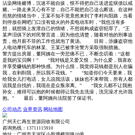
沾染网络赌博，沉迷不能自拔，恨不得把自己送进监狱借以戒
赌。一路走来又心有不甘，自己不能把自己这么断送。在这种
煎熬的情绪当中，王某不知不觉竟然来到了李村向阳路，当看
到停放在网吧门口没有熄火的外卖电动车时，“我也没有多
想，就想骑上发泄自己的情绪，不想就构成盗窃犯罪了。”王
某声泪俱下的对民警言道，因为他也清楚，随着对他的刑事追
责，他月薪不菲的工作也就泡了黄汤。 目前，涉嫌盗窃他
人电动摩托车的林某、王某已被李沧警方采取强制措施。
警方提出房屋，董阿姨在一旁悲痛不已，不断念叨着：“这都
是我的宝贝啊！” “我对钱是又爱又恨，为什么爱，我喜欢
并享受赚钱的那种快感。为什么恨，我觉得花钱都是别人在骗
我，在剥削我，所以我不花钱。” “知道你们今天要来，我
给我女儿打电话，女儿说我活该，妹妹也不来帮我，所有人都
说我是自找的，我现在是众叛亲离。” “我女儿都不让我抱
孙女，难得可以抱的时候都得让我先去洗澡，洗完澡才允许我
抱。” 最后，董阿姨向法院签了保证书。
公司动态
业界资讯
网站地图
广州天仁再生资源回收有限公司
咨询热线：13711115910
地址：广州市天河区小新塘横圳路10号