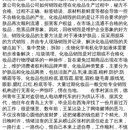
废公司化妆品公司如何销毁处理在化妆品生产过程中，秘方不
合格、过程不正确、标签错误、原材料新鲜度等都会导致一些
不合格化妆品的产生。化妆品销毁的目的是让不符合要求的护
肤品再次顺利流通，损害客户权益，在市场上流通不合格的化
妆品，危害品牌形象。因此，回收销毁是维护企业形象的好方
法。销毁化妆品的主要方法是:对于液体护肤品，应采用损坏
的方式销毁，并由专人现场销毁并记录。解决化妆品销毁的关
键点如下:。集中焚烧；.拆卸；.生物化学有机化学如液体需要
初步准备解决；.垃圾填埋。化妆品销毁是对过期或不合格化
妆品进行物理破坏的一种操作，旨在避免过期商品出现在市场
上，维护消费者权利和品牌声誉。化妆品种类繁多，主要分为
护肤品和化妆品两类，包括洁面产品.乳液.面霜.精粹.防护.防
晒霜等等。化妆品包括粉底.遮瑕霜.眉笔.眉粉.睫毛膏.眼线笔.
眼影.腮红.口红.粉底等等。大量过期化妆品一般交给专业销毁
机构进行无害化一声惊吓，愣在当地。 在李村派出所，德
州青年王某对盗窃他人电动摩托车的行为供认不讳。据其交
代，他往年在青岛上大学，毕业后在西海岸找了一份月薪过万
的工作，很是惬意。数年前，王某沾染上了网络赌博的恶习。
不仅没有随心圆他的发财梦，还把储蓄的钱也赔了个精光。月
日晚时许，情绪沮丧的王某从崂山区张村的居住处走了出来，
一路行走，一路伤心，恨自己本来上进自尊，工作顺利，不慎