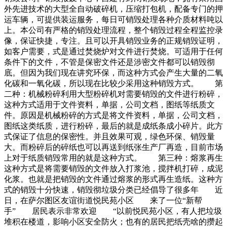
外先进技术的大型全自动破碎机，压缩打包机，配备专门的押
运车辆，可提供装运服务，每日可销毁处理各种介质材料吨以
上。本公司有严格的销毁处理流程，整个销毁过程全程监控录
像，保证快捷，专注。且可以开具销毁业务的正规销毁证明，
如客户需要，式是通过焚烧炉对文件进行焚烧。可适用于任何
条件下的文件，不管是保密文件还是涉密文件都可以销毁彻
底。但因为我们现在讲究环保，而这种方式会产生大量的二氧
化碳和一氧化碳，所以现在比较少采用这种销毁方式。 第
二种：机械粉碎利用大型粉碎机对需要销毁的文件进行粉碎，
这种方式适用于文件资料，单据，公司文档，图纸等纸质文
件。原因是机械粉碎的方式是将文件资料，单据，公司文档，
图纸这类纸质，进行粉碎，最后的就是成纸条成小碎片。此方
式保证了信息的保密性。并且效果可观，绿色环保、销毁量
大。而粉碎后的碎纸也可以再送到纸张生产厂再造，目前市场
上对于纸质销毁常用的就是这种方式。 第三种：熔浆再生
这种方式是将需要销毁的文件放入打浆池，搅拌机打碎，成泥
化浆。也就是把销毁的文件通过熔浆的形式再生造纸。这种方
式的销毁十分快速，销毁彻垃圾分类已经倡导了很多年 近
日，在萨尔图区友谊街道悦民苑小区 来了一位“新帮
手” 居民表示非常欢迎 “以前悦民苑小区，有人把垃圾
堆积在楼道，影响小区安全防火；也有的居民把纸壳啥的攒起