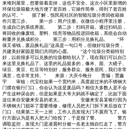
来堆到屋里，想要留着卖掉，这也不安全。这次小区里新增的
环保垃圾箱极大地方便了老百姓，它操作简单，得到了老百姓
的认可。” 据了解，悦民苑社区的智能垃圾分类回收箱操
作只需三步。 第一步：用户注册。在微信小程序里注册，
生成自己的系统界面。 第二步：扫码开箱。通过扫码后，
将回收的像废纸、塑料、纸壳等物品投进回收箱，系统会自动
称重并兑换成积分。 第三步：用积分兑换礼品。 “环
保又省钱，废品换礼品”这虽是一句口号，但做好垃圾分类，
共建美好家园是我们共同的心愿。 “这个垃圾分类箱特别
好，以前很多可以兑换的垃圾都给别人了，现在我们可以自己
来这里兑换礼品了。这里的礼品挺多的，像米、面、大碴子、
绿豆、黄豆、红豆等特别好，服务群众、服务居民，我们非常
满意，也非常支持。” 来源：大庆今晚分 责编：贾鑫
宇 审核：代宝柱如果一个宽约米，高度超过米的不锈钢大
门摆在银行门口，你会认为这是废品吗？相信大多数人是不会
产生这种误会的，但是如果是大爷大妈就不确定了，比如下面
这位来自安徽来安县的老太。 安徽来安县某银行因为
不锈钢大门损坏了需要维修，修理人员把大门拆下来后放在了
门口，结果第二天一上班，工作人员发现大门不翼而飞了。银
行方面认为是有人把大门给投了，于是报了警。 警方
调取监控，发现大门是凌晨时分被一名老太独自扛走了，警方