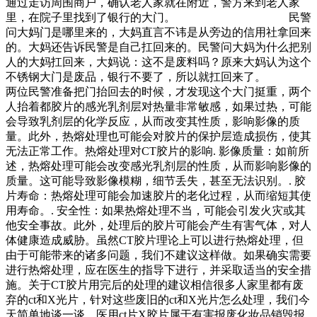
通过走访周围商户，确认老人家就在附近，警方来到老人家
里，在院子里找到了银行的大门。 民警
问大妈门是哪里来的，大妈直言不讳是从旁边的信用社拿回来
的。大妈还告诉民警是自己扛回来的。民警问大妈为什么把别
人的大妈扛回来，大妈说：这不是废料吗？原来大妈认为这个
不锈钢大门是废品，银行不要了，所以就扛回来了。
两位民警准备把门抬回去的时候，才发现这个大门挺重，两个
人抬着都胶片的感光乳剂层对热量非常敏感，如果过热，可能
会导致乳剂层的化学反应，从而改变其性质，影响影像的质
量。此外，热熔处理也可能会对胶片的保护层造成损伤，使其
无法正常工作。热熔处理对CT胶片的影响. 影像质量：如前所
述，热熔处理可能会改变感光乳剂层的性质，从而影响影像的
质量。这可能导致影像模糊，细节丢失，甚至无法识别。. 胶
片寿命：热熔处理可能会加速胶片的老化过程，从而缩短其使
用寿命。. 安全性：如果热熔处理不当，可能会引发火灾或其
他安全事故。此外，处理后的胶片可能会产生有害气体，对人
体健康造成威胁。虽然CT胶片理论上可以进行热熔处理，但
由于可能带来的诸多问题，我们不建议这样做。如果确实需要
进行热熔处理，应在医生的指导下进行，并采取适当的安全措
施。关于CT胶片用完后的处理的建议相信很多人家里都有废
弃的ct和X光片，针对这些废旧的ct和X光片怎么处理，我们今
天简单地谈一谈。医用ct片X胶片属于有害报废化妆品销毁报