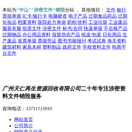
本站为
"中山""涉密文件"销毁
分站 ， 其他项目：
文件
银行
票据单据
IC卡/银行卡
电脑硬盘
电子产品
过期食品药品
过期
化妆品
档案资料
医院处方单据
奶粉/饮料
工业垃圾
工业废品
服装衣服
纸质文件
涉密文件
标书/合同
快递单据
不合格产品
过期物品
办公用品资料
假冒伪劣产品
纸皮/包装
日化用品
生
产废品
发票单据
票据凭证
图书书籍报刊
考试试卷
海关资料
建筑材料
家具木材
塑料制品
政府文件
学校资料文件
电商平
台文件
广州天仁再生资源回收有限公司
二十年专注涉密资
料文件销毁服务
咨询电话：
13711115910
网站首页
公司简介
销毁产品目录