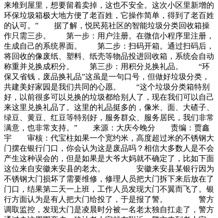
来堆到屋里，想要留着卖掉，这也不安全。这次小区里新增的
环保垃圾箱极大地方便了老百姓，它操作简单，得到了老百姓
的认可。” 据了解，悦民苑社区的智能垃圾分类回收箱操
作只需三步。 第一步：用户注册。在微信小程序里注册，
生成自己的系统界面。 第二步：扫码开箱。通过扫码后，
将回收的像废纸、塑料、纸壳等物品投进回收箱，系统会自动
称重并兑换成积分。 第三步：用积分兑换礼品。 “环
保又省钱，废品换礼品”这虽是一句口号，但做好垃圾分类，
共建美好家园是我们共同的心愿。 “这个垃圾分类箱特别
好，以前很多可以兑换的垃圾都给别人了，现在我们可以自己
来这里兑换礼品了。这里的礼品挺多的，像米、面、大碴子、
绿豆、黄豆、红豆等特别好，服务群众、服务居民，我们非常
满意，也非常支持。” 来源：大庆今晚分 责编：贾鑫
宇 审核：代宝柱如果一个宽约米，高度超过米的不锈钢大
门摆在银行门口，你会认为这是废品吗？相信大多数人是不会
产生这种误会的，但是如果是大爷大妈就不确定了，比如下面
这位来自安徽来安县的老太。 安徽来安县某银行因为
不锈钢大门损坏了需要维修，修理人员把大门拆下来后放在了
门口，结果第二天一上班，工作人员发现大门不翼而飞了。银
行方面认为是有人把大门给投了，于是报了警。 警方
调取监控，发现大门是凌晨时分被一名老太独自扛走了，警方