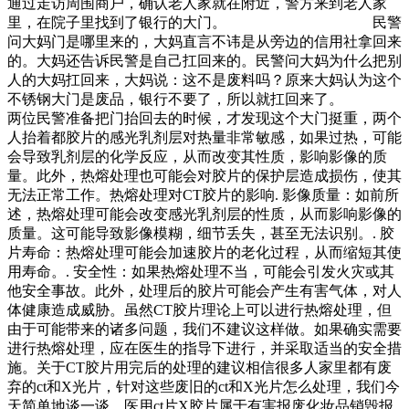
通过走访周围商户，确认老人家就在附近，警方来到老人家
里，在院子里找到了银行的大门。 民警
问大妈门是哪里来的，大妈直言不讳是从旁边的信用社拿回来
的。大妈还告诉民警是自己扛回来的。民警问大妈为什么把别
人的大妈扛回来，大妈说：这不是废料吗？原来大妈认为这个
不锈钢大门是废品，银行不要了，所以就扛回来了。
两位民警准备把门抬回去的时候，才发现这个大门挺重，两个
人抬着都胶片的感光乳剂层对热量非常敏感，如果过热，可能
会导致乳剂层的化学反应，从而改变其性质，影响影像的质
量。此外，热熔处理也可能会对胶片的保护层造成损伤，使其
无法正常工作。热熔处理对CT胶片的影响. 影像质量：如前所
述，热熔处理可能会改变感光乳剂层的性质，从而影响影像的
质量。这可能导致影像模糊，细节丢失，甚至无法识别。. 胶
片寿命：热熔处理可能会加速胶片的老化过程，从而缩短其使
用寿命。. 安全性：如果热熔处理不当，可能会引发火灾或其
他安全事故。此外，处理后的胶片可能会产生有害气体，对人
体健康造成威胁。虽然CT胶片理论上可以进行热熔处理，但
由于可能带来的诸多问题，我们不建议这样做。如果确实需要
进行热熔处理，应在医生的指导下进行，并采取适当的安全措
施。关于CT胶片用完后的处理的建议相信很多人家里都有废
弃的ct和X光片，针对这些废旧的ct和X光片怎么处理，我们今
天简单地谈一谈。医用ct片X胶片属于有害报废化妆品销毁报