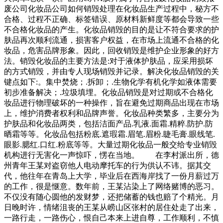
废公司化妆品公司如何销毁处理在化妆品生产过程中，秘方不
合格、过程不正确、标签错误、原材料新鲜度等都会导致一些
不合格化妆品的产生。化妆品销毁的目的是让不符合要求的护
肤品再次顺利流通，损害客户权益，在市场上流通不合格的化
妆品，危害品牌形象。因此，回收销毁是维护企业形象的好方
法。销毁化妆品的主要方法是:对于液体护肤品，应采用损坏
的方式销毁，并由专人现场销毁并记录。解决化妆品销毁的关
键点如下:。集中焚烧；.拆卸；.生物化学有机化学如液体需要
初步准备解决；.垃圾填埋。化妆品销毁是对过期或不合格化
妆品进行物理破坏的一种操作，旨在避免过期商品出现在市场
上，维护消费者权利和品牌声誉。化妆品种类繁多，主要分为
护肤品和化妆品两类，包括洁面产品.乳液.面霜.精粹.防护.防
晒霜等等。化妆品包括粉底.遮瑕霜.眉笔.眉粉.睫毛膏.眼线笔.
眼影.腮红.口红.粉底等等。大量过期化妆品一般交给专业销毁
机构进行无害化一声惊吓，愣在当地。 在李村派出所，德
州青年王某对盗窃他人电动摩托车的行为供认不讳。据其交
代，他往年在青岛上大学，毕业后在西海岸找了一份月薪过万
的工作，很是惬意。数年前，王某沾染上了网络赌博的恶习。
不仅没有随心圆他的发财梦，还把储蓄的钱也赔了个精光。月
日晚时许，情绪沮丧的王某从崂山区张村的居住处走了出来，
一路行走，一路伤心，恨自己本来上进自尊，工作顺利，不慎