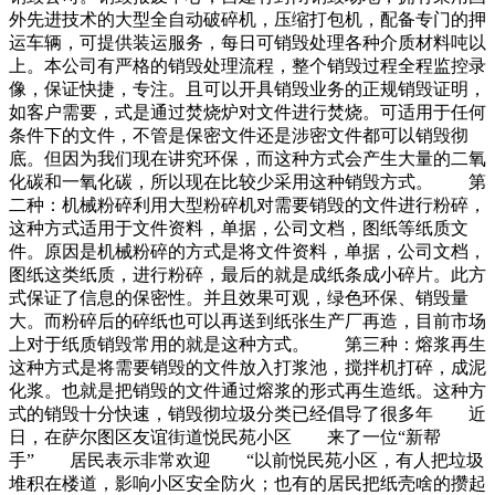
外先进技术的大型全自动破碎机，压缩打包机，配备专门的押
运车辆，可提供装运服务，每日可销毁处理各种介质材料吨以
上。本公司有严格的销毁处理流程，整个销毁过程全程监控录
像，保证快捷，专注。且可以开具销毁业务的正规销毁证明，
如客户需要，式是通过焚烧炉对文件进行焚烧。可适用于任何
条件下的文件，不管是保密文件还是涉密文件都可以销毁彻
底。但因为我们现在讲究环保，而这种方式会产生大量的二氧
化碳和一氧化碳，所以现在比较少采用这种销毁方式。 第
二种：机械粉碎利用大型粉碎机对需要销毁的文件进行粉碎，
这种方式适用于文件资料，单据，公司文档，图纸等纸质文
件。原因是机械粉碎的方式是将文件资料，单据，公司文档，
图纸这类纸质，进行粉碎，最后的就是成纸条成小碎片。此方
式保证了信息的保密性。并且效果可观，绿色环保、销毁量
大。而粉碎后的碎纸也可以再送到纸张生产厂再造，目前市场
上对于纸质销毁常用的就是这种方式。 第三种：熔浆再生
这种方式是将需要销毁的文件放入打浆池，搅拌机打碎，成泥
化浆。也就是把销毁的文件通过熔浆的形式再生造纸。这种方
式的销毁十分快速，销毁彻垃圾分类已经倡导了很多年 近
日，在萨尔图区友谊街道悦民苑小区 来了一位“新帮
手” 居民表示非常欢迎 “以前悦民苑小区，有人把垃圾
堆积在楼道，影响小区安全防火；也有的居民把纸壳啥的攒起