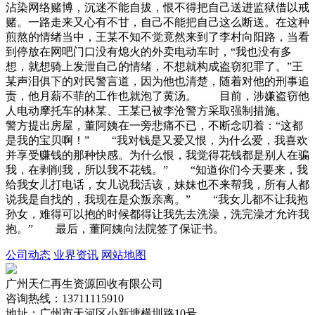
沾染网络赌博，沉迷不能自拔，恨不得把自己送进监狱借以戒
赌。一路走来又心有不甘，自己不能把自己这么断送。在这种
煎熬的情绪当中，王某不知不觉竟然来到了李村向阳路，当看
到停放在网吧门口没有熄火的外卖电动车时，“我也没有多
想，就想骑上发泄自己的情绪，不想就构成盗窃犯罪了。”王
某声泪俱下的对民警言道，因为他也清楚，随着对他的刑事追
责，他月薪不菲的工作也就泡了黄汤。 目前，涉嫌盗窃他
人电动摩托车的林某、王某已被李沧警方采取强制措施。
警方提出房屋，董阿姨在一旁悲痛不已，不断念叨着：“这都
是我的宝贝啊！” “我对钱是又爱又恨，为什么爱，我喜欢
并享受赚钱的那种快感。为什么恨，我觉得花钱都是别人在骗
我，在剥削我，所以我不花钱。” “知道你们今天要来，我
给我女儿打电话，女儿说我活该，妹妹也不来帮我，所有人都
说我是自找的，我现在是众叛亲离。” “我女儿都不让我抱
孙女，难得可以抱的时候都得让我先去洗澡，洗完澡才允许我
抱。” 最后，董阿姨向法院签了保证书。
公司动态
业界资讯
网站地图
广州天仁再生资源回收有限公司
咨询热线：13711115910
地址：广州市天河区小新塘横圳路10号