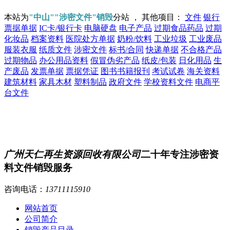
本站为
"中山""涉密文件"销毁
分站 ， 其他项目：
文件
银行
票据单据
IC卡/银行卡
电脑硬盘
电子产品
过期食品药品
过期
化妆品
档案资料
医院处方单据
奶粉/饮料
工业垃圾
工业废品
服装衣服
纸质文件
涉密文件
标书/合同
快递单据
不合格产品
过期物品
办公用品资料
假冒伪劣产品
纸皮/包装
日化用品
生
产废品
发票单据
票据凭证
图书书籍报刊
考试试卷
海关资料
建筑材料
家具木材
塑料制品
政府文件
学校资料文件
电商平
台文件
广州天仁再生资源回收有限公司
二十年专注涉密资
料文件销毁服务
咨询电话：
13711115910
网站首页
公司简介
销毁产品目录