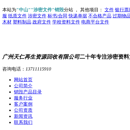
本站为
"中山""涉密文件"销毁
分站 ， 其他项目：
文件
银行票
服
纸质文件
涉密文件
标书/合同
快递单据
不合格产品
过期物
木材
塑料制品
政府文件
学校资料文件
电商平台文件
广州天仁再生资源回收有限公司
二十年专注涉密资料
咨询电话：
13711115910
网站首页
公司简介
销毁产品目录
服务行业
客户案例
公司资质
新闻资讯
联系我们