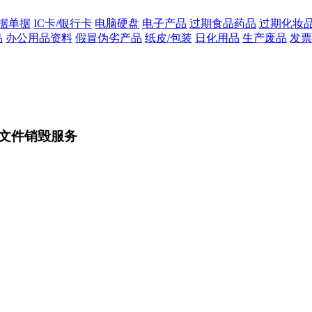
据单据
IC卡/银行卡
电脑硬盘
电子产品
过期食品药品
过期化妆
品
办公用品资料
假冒伪劣产品
纸皮/包装
日化用品
生产废品
发票
文件销毁服务