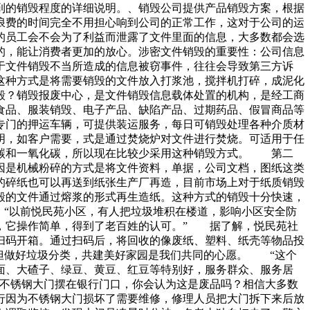
到的销毁程度的详细说明。、销毁公司提供产品销毁方案，根据
浪费的时间完全不用担心响到公司的正常工作，这对于公司的运
的员工会不会为了利益而泄露了文件里面的信息，大多数都会选
的，能让消费者更加的放心。涉密文件销毁的重要性：公司信息
于文件销毁不当所造成的信息被窃事件，往往会导致第三方诉
这种方式是将需要销毁的文件放入打浆池，搅拌机打碎，成泥化
毁？销毁报废中心，是文件销毁信息载体处置的机构，是经工商
食品、服装销毁、电子产品、缺陷产品、过期药品、假冒商品等
专门的押运车辆，可提供装运服务，每日可销毁处理各种介质材
明，如客户需要，式是通过焚烧炉对文件进行焚烧。可适用于任
化碳和一氧化碳，所以现在比较少采用这种销毁方式。 第二
因是机械粉碎的方式是将文件资料，单据，公司文档，图纸这类
的碎纸也可以再送到纸张生产厂再造，目前市场上对于纸质销毁
毁的文件通过熔浆的形式再生造纸。这种方式的销毁十分快速，
“以前悦民苑小区，有人把垃圾堆积在楼道，影响小区安全防
，它操作简单，得到了老百姓的认可。” 据了解，悦民苑社
码开箱。通过扫码后，将回收的像废纸、塑料、纸壳等物品投
但做好垃圾分类，共建美好家园是我们共同的心愿。 “这个
面、大碴子、绿豆、黄豆、红豆等特别好，服务群众、服务居
不锈钢大门摆在银行门口，你会认为这是废品吗？相信大多数
因为不锈钢大门损坏了需要维修，修理人员把大门拆下来后放