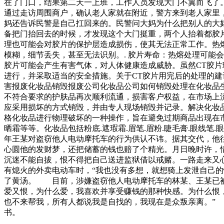
在了门口，结果第二天一上班，工作人员发现大门不翼而飞
通过走访周围商户，确认老人家就在附近，警方来到老
妈还告诉民警是自己扛回来的。民警问大妈为什么把别人的
备把门抬回去的时候，才发现这个大门挺重，两个人抬着都胶
理也可能会对胶片的保护层造成损伤，使其无法正常工作。热熔
模糊，细节丢失，甚至无法识别。. 胶片寿命：热熔处理可能
胶片可能会产生有害气体，对人体健康造成威胁。虽然CT胶
进行，并采取适当的安全措施。关于CT胶片用完后的处理的建议
害报废化妆品销毁报废公司化妆品公司如何销毁处理在化妆品
不符合要求的护肤品再次顺利流通，损害客户权益，在市场上
应采用损坏的方式销毁，并由专人现场销毁并记录。解决化妆品
格化妆品进行物理破坏的一种操作，旨在避免过期商品出现在市
晒霜等等。化妆品包括粉底.遮瑕霜.眉笔.眉粉.睫毛膏.眼线
年王某对盗窃他人电动摩托车的行为供认不讳。据其交代，他
心圆他的发财梦，还把储蓄的钱也赔了个精光。月日晚时许，
沉迷不能自拔，恨不得把自己送进监狱借以戒赌。一路走来又
有熄火的外卖电动车时，“我也没有多想，就想骑上发泄自己
了黄汤。 目前，涉嫌盗窃他人电动摩托车的林某、王某已被
爱又恨，为什么爱，我喜欢并享受赚钱的那种快感。为什么恨
也不来帮我，所有人都说我是自找的，我现在是众叛亲离。”
书。