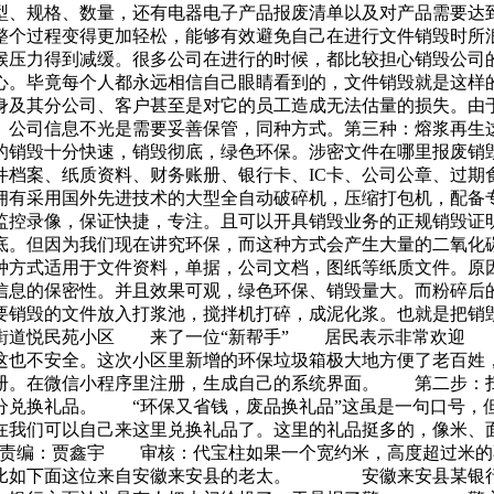
型、规格、数量，还有电器电子产品报废清单以及对产品需要达
整个过程变得更加轻松，能够有效避免自己在进行文件销毁时所
候压力得到减缓。很多公司在进行的时候，都比较担心销毁公司
心。毕竟每个人都永远相信自己眼睛看到的，文件销毁就是这样
身及其分公司、客户甚至是对它的员工造成无法估量的损失。由
。公司信息不光是需要妥善保管，同种方式。第三种：熔浆再生
的销毁十分快速，销毁彻底，绿色环保。涉密文件在哪里报废销
件档案、纸质资料、财务账册、银行卡、IC卡、公司公章、过期
拥有采用国外先进技术的大型全自动破碎机，压缩打包机，配备
监控录像，保证快捷，专注。且可以开具销毁业务的正规销毁证
底。但因为我们现在讲究环保，而这种方式会产生大量的二氧
种方式适用于文件资料，单据，公司文档，图纸等纸质文件。原
信息的保密性。并且效果可观，绿色环保、销毁量大。而粉碎后
销毁的文件放入打浆池，搅拌机打碎，成泥化浆。也就是把销
街道悦民苑小区 来了一位“新帮手” 居民表示非常欢迎 
这也不安全。这次小区里新增的环保垃圾箱极大地方便了老百姓
册。在微信小程序里注册，生成自己的系统界面。 第二步：扫
兑换礼品。 “环保又省钱，废品换礼品”这虽是一句口号，
在我们可以自己来这里兑换礼品了。这里的礼品挺多的，像米、
责编：贾鑫宇 审核：代宝柱如果一个宽约米，高度超过米的
，比如下面这位来自安徽来安县的老太。 安徽来安县某银行