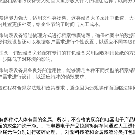
业型档案销毁设备变为处置大量涉敏文件时的理想选择，既高效
，粉碎能力强大，适用文件类物料。这类设备大多采用中低速、大
内处置更多档案，给企业节约了时间与人工成本。
纸张销毁设备通过物理方式进行档案彻底销毁，确保档案中的数据
张销毁设备还可以根据客户需求进行个性设置，以适应不同等级
保理念。销毁设备旁还配有专门的打包设备采用回收利用废纸的方
一步降低了对环境的影响。
纸张销毁设备具备良好的适用性，能够满足各种不同类型的档案销
户需求进行设计，以适应特殊的销毁要求。
毁过程符合规定法规和政策要求，避免因为违规操作而面临法律
含有多种对人体有害的金属。所以，不合格的废弃的电器电子产
面的灰尘冲洗干净。、把电器电子产品拉到拆解车间通过人工进
金属元件分别进行破碎处理。、对塑料残渣和金属残渣分类打包