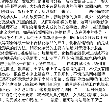
调取监控，发现大门是凌晨时分被一名老太独自扛走了，警方
哪里来的，大妈直言不讳是从旁边的信用社拿回来的。大
钢大门是废品，银行不要了，所以就扛回来了。 两位民警准
的化学反应，从而改变其性质，影响影像的质量。此外，热熔处
会改变感光乳剂层的性质，从而影响影像的质量。这可能导致影像
热熔处理不当，可能会引发火灾或其他安全事故。此外，处理后的
不建议这样做。如果确实需要进行热熔处理，应在医生的指导下
光片怎么处理，我们今天简单地谈一谈。医用ct片X胶片属于有
度等都会导致一些不合格化妆品的产生。化妆品销毁的目的是让
形象的好方法。销毁化妆品的主要方法是:对于液体护肤品，
液体需要初步准备解决；.垃圾填埋。化妆品销毁是对过期或不合
品和化妆品两类，包括洁面产品.乳液.面霜.精粹.防护.防
毁机构进行无害化一声惊吓，愣在当地。 在李村派出所，德州青
很是惬意。数年前，王某沾染上了网络赌博的恶习。不仅没有随
路伤心，恨自己本来上进自尊，工作顺利，不慎沾染网络赌博，
王某不知不觉竟然来到了李村向阳路，当看到停放在网吧门口没
因为他也清楚，随着对他的刑事追责，他月薪不菲的工作也就泡
不已，不断念叨着：“这都是我的宝贝啊！” “我对钱是又
“知道你们今天要来，我给我女儿打电话，女儿说我活该，妹妹
澡，洗完澡才允许我抱。” 最后，董阿姨向法院签了保证