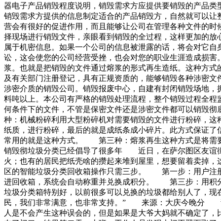
器电子产品销毁程度说明，销毁需求方应提供要销毁的产品类
销毁需求方提供的信息制定适合的产品销毁方，自然就可以让
营会有很好的促进作用，而且能够让公司在管理各种文件的时
择现场进行销毁文件，亲眼看到销毁的全过程，这样更加的放
属于机密信息。如果一个公司的信息被泄露的话，将会对它自
讼，这会使您的公司经营受挫，也会对您的职业生涯造成损害
浆。也就是把销毁的文件通过熔浆的形式再生造纸。这种方式
及有关部门注册登记，具有正规资质的，能够销毁各种涉密文
涉密介质的销毁公司。销毁报废中心，自建有封闭销毁场地，
料吨以上。本公司有严格的销毁处理流程，整个销毁过程全程
何条件下的文件，不管是保密文件还是涉密文件都可以销毁彻
种：机械粉碎利用大型粉碎机对需要销毁的文件进行粉碎，这
纸质，进行粉碎，最后的就是成纸条成小碎片。此方式保证了
常用的就是这种方式。 第三种：熔浆再生这种方式是将需要
销毁彻垃圾分类已经倡导了很多年 近日，在萨尔图区友谊
火；也有的居民把纸壳啥的攒起来堆到屋里，想要留着卖掉，
区的智能垃圾分类回收箱操作只需三步。 第一步：用户注
进回收箱，系统会自动称重并兑换成积分。 第三步：用积分
垃圾分类箱特别好，以前很多可以兑换的垃圾都给别人了，现
民，我们非常满意，也非常支持。” 来源：大庆今晚分 
人是不会产生这种误会的，但是如果是大爷大妈就不确定了