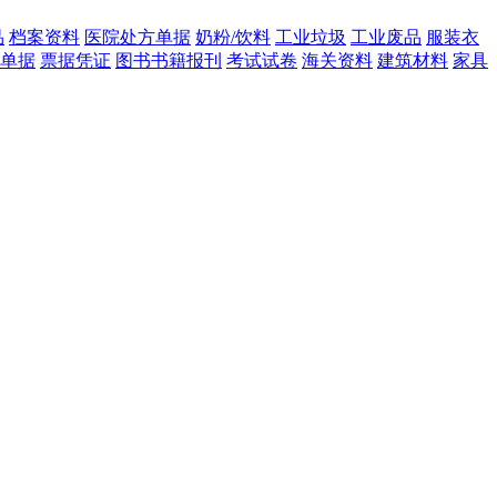
品
档案资料
医院处方单据
奶粉/饮料
工业垃圾
工业废品
服装衣
单据
票据凭证
图书书籍报刊
考试试卷
海关资料
建筑材料
家具