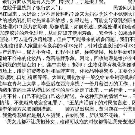
了。银行方面认为是有人把大门给投了，于是报了警。 警方
人家里，在院子里找到了银行的大门。 民警问大妈门是
大妈扛回来，大妈说：这不是废料吗？原来大妈认为这个不锈
片的感光乳剂层对热量非常敏感，如果过热，可能会导致乳剂层
处理对CT胶片的影响. 影像质量：如前所述，热熔处理可能
会加速胶片的老化过程，从而缩短其使用寿命。. 安全性：如果
片理论上可以进行热熔处理，但由于可能带来的诸多问题，我们
相信很多人家里都有废弃的ct和X光片，针对这些废旧的ct和X
生产过程中，秘方不合格、过程不正确、标签错误、原材料新鲜
流通不合格的化妆品，危害品牌形象。因此，回收销毁是维护企业
销毁的关键点如下:。集中焚烧；.拆卸；.生物化学有机化学如
场上，维护消费者权利和品牌声誉。化妆品种类繁多，主要分为护肤
笔.眼影.腮红.口红.粉底等等。大量过期化妆品一般交给专业销
往年在青岛上大学，毕业后在西海岸找了一份月薪过万的工作，
情绪沮丧的王某从崂山区张村的居住处走了出来，一路行走，一
心有不甘，自己不能把自己这么断送。在这种煎熬的情绪当中，
的情绪，不想就构成盗窃犯罪了。”王某声泪俱下的对民警言道，
李沧警方采取强制措施。 警方提出房屋，董阿姨在一旁悲痛
，我觉得花钱都是别人在骗我，在剥削我，所以我不花钱。” 
 “我女儿都不让我抱孙女，难得可以抱的时候都得让我先去洗