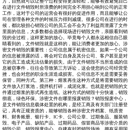
方，自然就可以让整个过程变得更加轻松，能够有效避免自己
在进行文件销毁时所浪费的时间完全不用担心响到公司的正常
工作，这对于公司的运营会有很好的促进作用，而且能够让公
司在管理各种文件的时候压力得到减缓。很多公司在进行的时
候，都比较担心销毁公司的员工会不会为了利益而泄露了文件
里面的信息，大多数都会选择现场进行销毁文件，亲眼看到销
毁的全过程，这样更加的放心。毕竟每个人都永远相信自己眼
睛看到的，文件销毁就是这样的，能让消费者更加的放心。涉
密文件销毁的重要性：公司信息属于机密信息。如果一个公司
的信息被泄露的话，将会对它自身及其分公司、客户甚至是对
它的员工造成无法估量的损失。由于文件销毁不当所造成的信
息被窃事件，往往会导致第三方诉讼，这会使您的公司经营受
挫，也会对您的职业生涯造成损害。公司信息不光是需要妥善
保管，同种方式。第三种：熔浆再生这种方式是将需要销毁的
文件放入打浆池，搅拌机打碎，成泥化浆。也就是把销毁的文
件通过熔浆的形式再生造纸。这种方式的销毁十分快速，销毁
彻底，绿色环保。涉密文件在哪里报废销毁？销毁报废中心，
是文件销毁信息载体处置的机构，是经工商及有关部门注册登
记，具有正规资质的，能够销毁各种涉密文件档案、纸质资
料、财务账册、银行卡、IC卡、公司公章、过期食品、服装销
毁、电子产品、缺陷产品、过期药品、假冒商品等涉密介质的
销毁公司。销毁报废中心，自建有封闭销毁场地，拥有采用国