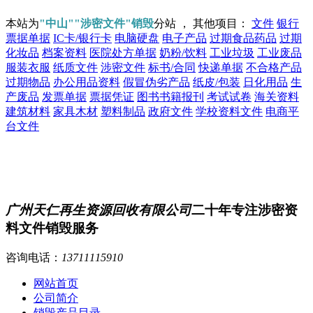
本站为
"中山""涉密文件"销毁
分站 ， 其他项目：
文件
银行
票据单据
IC卡/银行卡
电脑硬盘
电子产品
过期食品药品
过期
化妆品
档案资料
医院处方单据
奶粉/饮料
工业垃圾
工业废品
服装衣服
纸质文件
涉密文件
标书/合同
快递单据
不合格产品
过期物品
办公用品资料
假冒伪劣产品
纸皮/包装
日化用品
生
产废品
发票单据
票据凭证
图书书籍报刊
考试试卷
海关资料
建筑材料
家具木材
塑料制品
政府文件
学校资料文件
电商平
台文件
广州天仁再生资源回收有限公司
二十年专注涉密资
料文件销毁服务
咨询电话：
13711115910
网站首页
公司简介
销毁产品目录