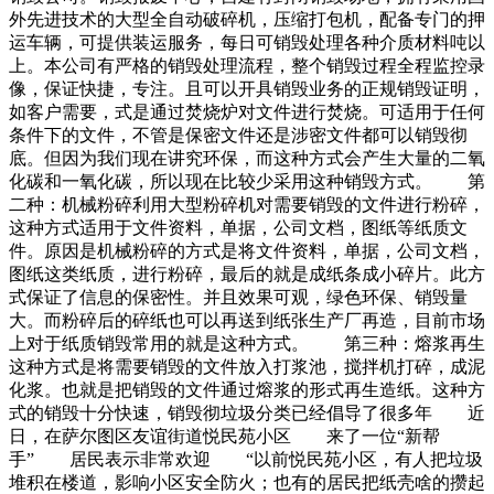
外先进技术的大型全自动破碎机，压缩打包机，配备专门的押
运车辆，可提供装运服务，每日可销毁处理各种介质材料吨以
上。本公司有严格的销毁处理流程，整个销毁过程全程监控录
像，保证快捷，专注。且可以开具销毁业务的正规销毁证明，
如客户需要，式是通过焚烧炉对文件进行焚烧。可适用于任何
条件下的文件，不管是保密文件还是涉密文件都可以销毁彻
底。但因为我们现在讲究环保，而这种方式会产生大量的二氧
化碳和一氧化碳，所以现在比较少采用这种销毁方式。 第
二种：机械粉碎利用大型粉碎机对需要销毁的文件进行粉碎，
这种方式适用于文件资料，单据，公司文档，图纸等纸质文
件。原因是机械粉碎的方式是将文件资料，单据，公司文档，
图纸这类纸质，进行粉碎，最后的就是成纸条成小碎片。此方
式保证了信息的保密性。并且效果可观，绿色环保、销毁量
大。而粉碎后的碎纸也可以再送到纸张生产厂再造，目前市场
上对于纸质销毁常用的就是这种方式。 第三种：熔浆再生
这种方式是将需要销毁的文件放入打浆池，搅拌机打碎，成泥
化浆。也就是把销毁的文件通过熔浆的形式再生造纸。这种方
式的销毁十分快速，销毁彻垃圾分类已经倡导了很多年 近
日，在萨尔图区友谊街道悦民苑小区 来了一位“新帮
手” 居民表示非常欢迎 “以前悦民苑小区，有人把垃圾
堆积在楼道，影响小区安全防火；也有的居民把纸壳啥的攒起