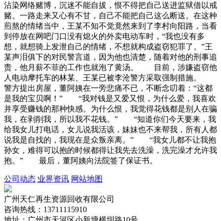
沾染网络赌博，沉迷不能自拔，恨不得把自己送进监狱借以戒
赌。一路走来又心有不甘，自己不能把自己这么断送。在这种
煎熬的情绪当中，王某不知不觉竟然来到了李村向阳路，当看
到停放在网吧门口没有熄火的外卖电动车时，“我也没有多
想，就想骑上发泄自己的情绪，不想就构成盗窃犯罪了。”王
某声泪俱下的对民警言道，因为他也清楚，随着对他的刑事追
责，他月薪不菲的工作也就泡了黄汤。 目前，涉嫌盗窃他
人电动摩托车的林某、王某已被李沧警方采取强制措施。
警方提出房屋，董阿姨在一旁悲痛不已，不断念叨着：“这都
是我的宝贝啊！” “我对钱是又爱又恨，为什么爱，我喜欢
并享受赚钱的那种快感。为什么恨，我觉得花钱都是别人在骗
我，在剥削我，所以我不花钱。” “知道你们今天要来，我
给我女儿打电话，女儿说我活该，妹妹也不来帮我，所有人都
说我是自找的，我现在是众叛亲离。” “我女儿都不让我抱
孙女，难得可以抱的时候都得让我先去洗澡，洗完澡才允许我
抱。” 最后，董阿姨向法院签了保证书。
公司动态
业界资讯
网站地图
广州天仁再生资源回收有限公司
咨询热线：13711115910
地址：广州市天河区小新塘横圳路10号