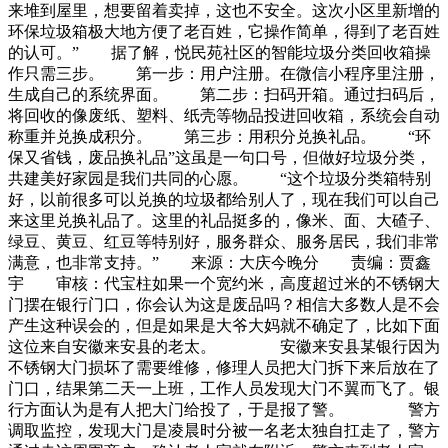
来堆到屋里，想要留着卖掉，这也不安全。这次小区里新增的
环保垃圾箱极大地方便了老百姓，它操作简单，得到了老百姓
的认可。” 据了解，悦民苑社区的智能垃圾分类回收箱操
作只需三步。 第一步：用户注册。在微信小程序里注册，
生成自己的系统界面。 第二步：扫码开箱。通过扫码后，
将回收的像废纸、塑料、纸壳等物品投进回收箱，系统会自动
称重并兑换成积分。 第三步：用积分兑换礼品。 “环
保又省钱，废品换礼品”这虽是一句口号，但做好垃圾分类，
共建美好家园是我们共同的心愿。 “这个垃圾分类箱特别
好，以前很多可以兑换的垃圾都给别人了，现在我们可以自己
来这里兑换礼品了。这里的礼品挺多的，像米、面、大碴子、
绿豆、黄豆、红豆等特别好，服务群众、服务居民，我们非常
满意，也非常支持。” 来源：大庆今晚分 责编：贾鑫
宇 审核：代宝柱如果一个宽约米，高度超过米的不锈钢大
门摆在银行门口，你会认为这是废品吗？相信大多数人是不会
产生这种误会的，但是如果是大爷大妈就不确定了，比如下面
这位来自安徽来安县的老太。 安徽来安县某银行因为
不锈钢大门损坏了需要维修，修理人员把大门拆下来后放在了
门口，结果第二天一上班，工作人员发现大门不翼而飞了。银
行方面认为是有人把大门给投了，于是报了警。 警方
调取监控，发现大门是凌晨时分被一名老太独自扛走了，警方