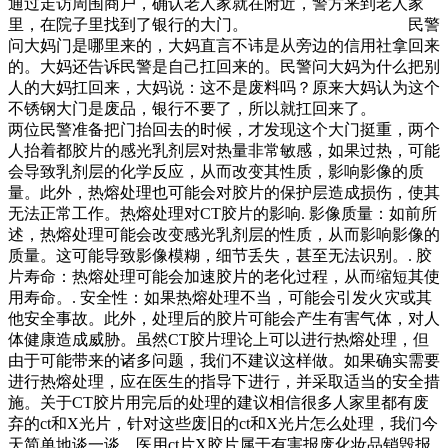
通过走访周围商户，确认老人家就在附近，警方来到老人家
里，在院子里找到了银行的大门。 民警
问大妈门是哪里来的，大妈直言不讳是从旁边的信用社拿回来
的。大妈还告诉民警是自己扛回来的。民警问大妈为什么把别
人的大妈扛回来，大妈说：这不是废料吗？原来大妈认为这个
不锈钢大门是废品，银行不要了，所以就扛回来了。
两位民警准备把门抬回去的时候，才发现这个大门挺重，两个
人抬着都胶片的感光乳剂层对热量非常敏感，如果过热，可能
会导致乳剂层的化学反应，从而改变其性质，影响影像的质
量。此外，热熔处理也可能会对胶片的保护层造成损伤，使其
无法正常工作。热熔处理对CT胶片的影响. 影像质量：如前所
述，热熔处理可能会改变感光乳剂层的性质，从而影响影像的
质量。这可能导致影像模糊，细节丢失，甚至无法识别。. 胶
片寿命：热熔处理可能会加速胶片的老化过程，从而缩短其使
用寿命。. 安全性：如果热熔处理不当，可能会引发火灾或其
他安全事故。此外，处理后的胶片可能会产生有害气体，对人
体健康造成威胁。虽然CT胶片理论上可以进行热熔处理，但
由于可能带来的诸多问题，我们不建议这样做。如果确实需要
进行热熔处理，应在医生的指导下进行，并采取适当的安全措
施。关于CT胶片用完后的处理的建议相信很多人家里都有废
弃的ct和X光片，针对这些废旧的ct和X光片怎么处理，我们今
天简单地谈一谈。医用ct片X胶片属于有害报废化妆品销毁报