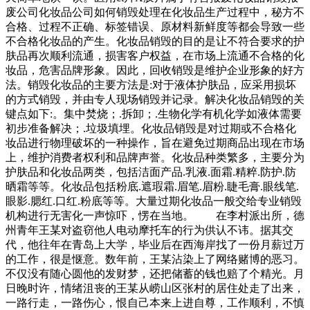
废公司化妆品公司如何销毁处理在化妆品生产过程中，秘方不
合格、过程不正确、标签错误、原材料新鲜度等都会导致一些
不合格化妆品的产生。化妆品销毁的目的是让不符合要求的护
肤品再次顺利流通，损害客户权益，在市场上流通不合格的化
妆品，危害品牌形象。因此，回收销毁是维护企业形象的好方
法。销毁化妆品的主要方法是:对于液体护肤品，应采用损坏
的方式销毁，并由专人现场销毁并记录。解决化妆品销毁的关
键点如下:。集中焚烧；.拆卸；.生物化学有机化学如液体需要
初步准备解决；.垃圾填埋。化妆品销毁是对过期或不合格化
妆品进行物理破坏的一种操作，旨在避免过期商品出现在市场
上，维护消费者权利和品牌声誉。化妆品种类繁多，主要分为
护肤品和化妆品两类，包括洁面产品.乳液.面霜.精粹.防护.防
晒霜等等。化妆品包括粉底.遮瑕霜.眉笔.眉粉.睫毛膏.眼线笔.
眼影.腮红.口红.粉底等等。大量过期化妆品一般交给专业销毁
机构进行无害化一声惊吓，愣在当地。 在李村派出所，德
州青年王某对盗窃他人电动摩托车的行为供认不讳。据其交
代，他往年在青岛上大学，毕业后在西海岸找了一份月薪过万
的工作，很是惬意。数年前，王某沾染上了网络赌博的恶习。
不仅没有随心圆他的发财梦，还把储蓄的钱也赔了个精光。月
日晚时许，情绪沮丧的王某从崂山区张村的居住处走了出来，
一路行走，一路伤心，恨自己本来上进自尊，工作顺利，不慎