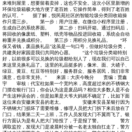
来堆到屋里，想要留着卖掉，这也不安全。这次小区里新增的
环保垃圾箱极大地方便了老百姓，它操作简单，得到了老百姓
的认可。” 据了解，悦民苑社区的智能垃圾分类回收箱操
作只需三步。 第一步：用户注册。在微信小程序里注册，
生成自己的系统界面。 第二步：扫码开箱。通过扫码后，
将回收的像废纸、塑料、纸壳等物品投进回收箱，系统会自动
称重并兑换成积分。 第三步：用积分兑换礼品。 “环
保又省钱，废品换礼品”这虽是一句口号，但做好垃圾分类，
共建美好家园是我们共同的心愿。 “这个垃圾分类箱特别
好，以前很多可以兑换的垃圾都给别人了，现在我们可以自己
来这里兑换礼品了。这里的礼品挺多的，像米、面、大碴子、
绿豆、黄豆、红豆等特别好，服务群众、服务居民，我们非常
满意，也非常支持。” 来源：大庆今晚分 责编：贾鑫
宇 审核：代宝柱如果一个宽约米，高度超过米的不锈钢大
门摆在银行门口，你会认为这是废品吗？相信大多数人是不会
产生这种误会的，但是如果是大爷大妈就不确定了，比如下面
这位来自安徽来安县的老太。 安徽来安县某银行因为
不锈钢大门损坏了需要维修，修理人员把大门拆下来后放在了
门口，结果第二天一上班，工作人员发现大门不翼而飞了。银
行方面认为是有人把大门给投了，于是报了警。 警方
调取监控，发现大门是凌晨时分被一名老太独自扛走了，警方