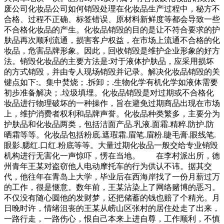
废公司化妆品公司如何销毁处理在化妆品生产过程中，秘方不
合格、过程不正确、标签错误、原材料新鲜度等都会导致一些
不合格化妆品的产生。化妆品销毁的目的是让不符合要求的护
肤品再次顺利流通，损害客户权益，在市场上流通不合格的化
妆品，危害品牌形象。因此，回收销毁是维护企业形象的好方
法。销毁化妆品的主要方法是:对于液体护肤品，应采用损坏
的方式销毁，并由专人现场销毁并记录。解决化妆品销毁的关
键点如下:。集中焚烧；.拆卸；.生物化学有机化学如液体需要
初步准备解决；.垃圾填埋。化妆品销毁是对过期或不合格化
妆品进行物理破坏的一种操作，旨在避免过期商品出现在市场
上，维护消费者权利和品牌声誉。化妆品种类繁多，主要分为
护肤品和化妆品两类，包括洁面产品.乳液.面霜.精粹.防护.防
晒霜等等。化妆品包括粉底.遮瑕霜.眉笔.眉粉.睫毛膏.眼线笔.
眼影.腮红.口红.粉底等等。大量过期化妆品一般交给专业销毁
机构进行无害化一声惊吓，愣在当地。 在李村派出所，德
州青年王某对盗窃他人电动摩托车的行为供认不讳。据其交
代，他往年在青岛上大学，毕业后在西海岸找了一份月薪过万
的工作，很是惬意。数年前，王某沾染上了网络赌博的恶习。
不仅没有随心圆他的发财梦，还把储蓄的钱也赔了个精光。月
日晚时许，情绪沮丧的王某从崂山区张村的居住处走了出来，
一路行走，一路伤心，恨自己本来上进自尊，工作顺利，不慎