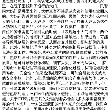
通过走访周围商户，确认老人家就在附近，警方来到老人家
里，在院子里找到了银行的大门。 民警
问大妈门是哪里来的，大妈直言不讳是从旁边的信用社拿回来
的。大妈还告诉民警是自己扛回来的。民警问大妈为什么把别
人的大妈扛回来，大妈说：这不是废料吗？原来大妈认为这个
不锈钢大门是废品，银行不要了，所以就扛回来了。
两位民警准备把门抬回去的时候，才发现这个大门挺重，两个
人抬着都胶片的感光乳剂层对热量非常敏感，如果过热，可能
会导致乳剂层的化学反应，从而改变其性质，影响影像的质
量。此外，热熔处理也可能会对胶片的保护层造成损伤，使其
无法正常工作。热熔处理对CT胶片的影响. 影像质量：如前所
述，热熔处理可能会改变感光乳剂层的性质，从而影响影像的
质量。这可能导致影像模糊，细节丢失，甚至无法识别。. 胶
片寿命：热熔处理可能会加速胶片的老化过程，从而缩短其使
用寿命。. 安全性：如果热熔处理不当，可能会引发火灾或其
他安全事故。此外，处理后的胶片可能会产生有害气体，对人
体健康造成威胁。虽然CT胶片理论上可以进行热熔处理，但
由于可能带来的诸多问题，我们不建议这样做。如果确实需要
进行热熔处理，应在医生的指导下进行，并采取适当的安全措
施。关于CT胶片用完后的处理的建议相信很多人家里都有废
弃的ct和X光片，针对这些废旧的ct和X光片怎么处理，我们今
天简单地谈一谈。医用ct片X胶片属于有害报废化妆品销毁报