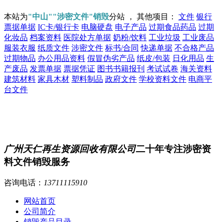
本站为
"中山""涉密文件"销毁
分站 ， 其他项目：
文件
银行
票据单据
IC卡/银行卡
电脑硬盘
电子产品
过期食品药品
过期
化妆品
档案资料
医院处方单据
奶粉/饮料
工业垃圾
工业废品
服装衣服
纸质文件
涉密文件
标书/合同
快递单据
不合格产品
过期物品
办公用品资料
假冒伪劣产品
纸皮/包装
日化用品
生
产废品
发票单据
票据凭证
图书书籍报刊
考试试卷
海关资料
建筑材料
家具木材
塑料制品
政府文件
学校资料文件
电商平
台文件
广州天仁再生资源回收有限公司
二十年专注涉密资
料文件销毁服务
咨询电话：
13711115910
网站首页
公司简介
销毁产品目录