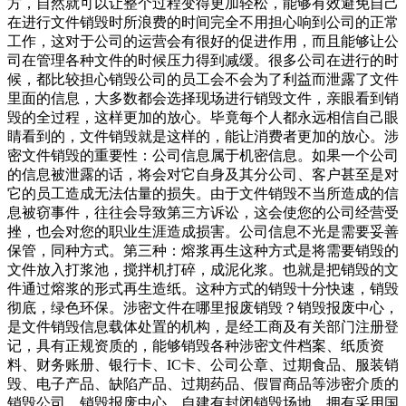
方，自然就可以让整个过程变得更加轻松，能够有效避免自己
在进行文件销毁时所浪费的时间完全不用担心响到公司的正常
工作，这对于公司的运营会有很好的促进作用，而且能够让公
司在管理各种文件的时候压力得到减缓。很多公司在进行的时
候，都比较担心销毁公司的员工会不会为了利益而泄露了文件
里面的信息，大多数都会选择现场进行销毁文件，亲眼看到销
毁的全过程，这样更加的放心。毕竟每个人都永远相信自己眼
睛看到的，文件销毁就是这样的，能让消费者更加的放心。涉
密文件销毁的重要性：公司信息属于机密信息。如果一个公司
的信息被泄露的话，将会对它自身及其分公司、客户甚至是对
它的员工造成无法估量的损失。由于文件销毁不当所造成的信
息被窃事件，往往会导致第三方诉讼，这会使您的公司经营受
挫，也会对您的职业生涯造成损害。公司信息不光是需要妥善
保管，同种方式。第三种：熔浆再生这种方式是将需要销毁的
文件放入打浆池，搅拌机打碎，成泥化浆。也就是把销毁的文
件通过熔浆的形式再生造纸。这种方式的销毁十分快速，销毁
彻底，绿色环保。涉密文件在哪里报废销毁？销毁报废中心，
是文件销毁信息载体处置的机构，是经工商及有关部门注册登
记，具有正规资质的，能够销毁各种涉密文件档案、纸质资
料、财务账册、银行卡、IC卡、公司公章、过期食品、服装销
毁、电子产品、缺陷产品、过期药品、假冒商品等涉密介质的
销毁公司。销毁报废中心，自建有封闭销毁场地，拥有采用国