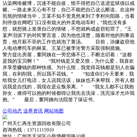
沾染网络赌博，沉迷不能自拔，恨不得把自己送进监狱借以戒
赌。一路走来又心有不甘，自己不能把自己这么断送。在这种
煎熬的情绪当中，王某不知不觉竟然来到了李村向阳路，当看
到停放在网吧门口没有熄火的外卖电动车时，“我也没有多
想，就想骑上发泄自己的情绪，不想就构成盗窃犯罪了。”王
某声泪俱下的对民警言道，因为他也清楚，随着对他的刑事追
责，他月薪不菲的工作也就泡了黄汤。 目前，涉嫌盗窃他
人电动摩托车的林某、王某已被李沧警方采取强制措施。
警方提出房屋，董阿姨在一旁悲痛不已，不断念叨着：“这都
是我的宝贝啊！” “我对钱是又爱又恨，为什么爱，我喜欢
并享受赚钱的那种快感。为什么恨，我觉得花钱都是别人在骗
我，在剥削我，所以我不花钱。” “知道你们今天要来，我
给我女儿打电话，女儿说我活该，妹妹也不来帮我，所有人都
说我是自找的，我现在是众叛亲离。” “我女儿都不让我抱
孙女，难得可以抱的时候都得让我先去洗澡，洗完澡才允许我
抱。” 最后，董阿姨向法院签了保证书。
公司动态
业界资讯
网站地图
广州天仁再生资源回收有限公司
咨询热线：13711115910
地址：广州市天河区小新塘横圳路10号