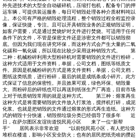
外先进技术的大型全自动破碎机，压缩打包机，配备专门的押
运车辆，可提供装运服务，每日可销毁处理各种介质材料吨以
上。本公司有严格的销毁处理流程，整个销毁过程全程监控录
像，保证快捷，专注。且可以开具销毁业务的正规销毁证明，
如客户需要，式是通过焚烧炉对文件进行焚烧。可适用于任何
条件下的文件，不管是保密文件还是涉密文件都可以销毁彻
底。但因为我们现在讲究环保，而这种方式会产生大量的二氧
化碳和一氧化碳，所以现在比较少采用这种销毁方式。 第
二种：机械粉碎利用大型粉碎机对需要销毁的文件进行粉碎，
这种方式适用于文件资料，单据，公司文档，图纸等纸质文
件。原因是机械粉碎的方式是将文件资料，单据，公司文档，
图纸这类纸质，进行粉碎，最后的就是成纸条成小碎片。此方
式保证了信息的保密性。并且效果可观，绿色环保、销毁量
大。而粉碎后的碎纸也可以再送到纸张生产厂再造，目前市场
上对于纸质销毁常用的就是这种方式。 第三种：熔浆再生
这种方式是将需要销毁的文件放入打浆池，搅拌机打碎，成泥
化浆。也就是把销毁的文件通过熔浆的形式再生造纸。这种方
式的销毁十分快速，销毁彻垃圾分类已经倡导了很多年 近
日，在萨尔图区友谊街道悦民苑小区 来了一位“新帮
手” 居民表示非常欢迎 “以前悦民苑小区，有人把垃圾
堆积在楼道，影响小区安全防火；也有的居民把纸壳啥的攒起